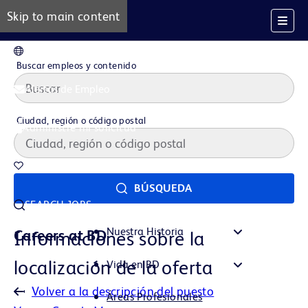
Skip to main content
ES
Buscar empleos y contenido
Alertas de Empleo
Ciudad, región o código postal
Administre mi solicitud
Trabajos guardados
BÚSQUEDA
SEARCH JOBS
Nuestra Historia
Careers at BD
Informaciones sobre la
localización de la oferta
Vida en BD
Volver a la descripción del puesto
Áreas Profesionales