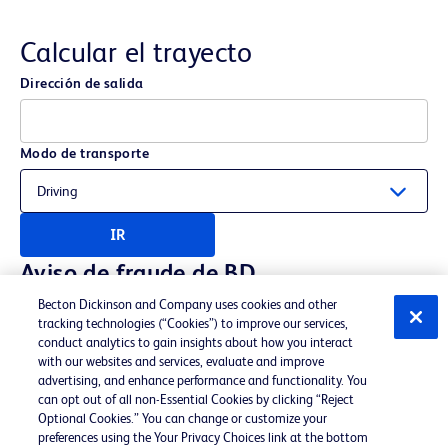
Calcular el trayecto
Dirección de salida
Modo de transporte
IR
Aviso de fraude de BD
Becton Dickinson and Company uses cookies and other
Tenga en cuenta las publicaciones de trabajo
tracking technologies (“Cookies”) to improve our services,
potencialmente fraudulentas en otros sitios web o
conduct analytics to gain insights about how you interact
with our websites and services, evaluate and improve
correos electrónicos o mensajes de texto de
advertising, and enhance performance and functionality. You
reclutamiento sospechosos que intentan recopilar
can opt out of all non-Essential Cookies by clicking “Reject
Optional Cookies.” You can change or customize your
su información confidencial. Si le preocupa que
preferences using the Your Privacy Choices link at the bottom