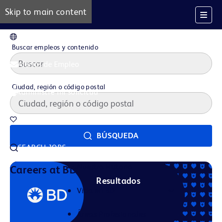
Skip to main content
ES
Buscar empleos y contenido
Alertas de Empleo
Ciudad, región o código postal
Administre mi solicitud
Trabajos guardados
BÚSQUEDA
SEARCH JOBS
Nuestra Historia
Careers at BD
Resultados
Vida en BD
Áreas Profesionales