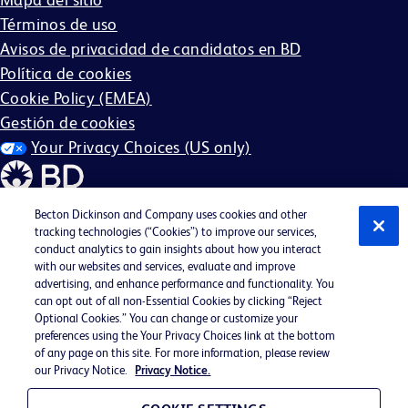
Términos de uso
Avisos de privacidad de candidatos en BD
Política de cookies
Cookie Policy (EMEA)
Gestión de cookies
Your Privacy Choices (US only)
Becton Dickinson and Company uses cookies and other
tracking technologies (“Cookies”) to improve our services,
conduct analytics to gain insights about how you interact
©2026 BD. Reservados todos los derechos. BD y el
with our websites and services, evaluate and improve
logotipo de BD son marcas comerciales de Becton,
advertising, and enhance performance and functionality. You
can opt out of all non-Essential Cookies by clicking “Reject
Dickinson and Company. Todas las demás marcas
Optional Cookies.” You can change or customize your
comerciales son propiedad de sus respectivos dueños.
preferences using the Your Privacy Choices link at the bottom
of any page on this site. For more information, please review
Es posible que no sea aplicable en su región.
our Privacy Notice.
Privacy Notice.
BD EEO Statement
EEO es la ley