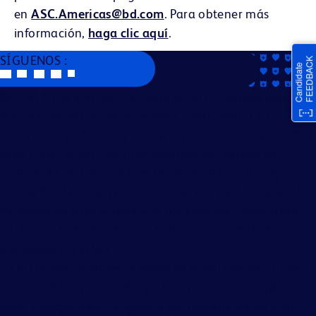
en
ASC.Americas@bd.com
. Para obtener más
información,
haga clic aquí
.
SÍGUENOS :
Becton, Dickinson and Company es un empleador que
ofrece igualdad de oportunidades. Evaluamos a los
solicitantes sin tener en cuenta la raza, color, religión, edad,
sexo, credo, origen nacional, ascendencia, estado de
ciudadanía, estado civil o de unión doméstica o civil,
estado familiar, orientación afectiva o sexual, identidad o
expresión de género, genética, discapacidad, elegibilidad
militar o estado de veterano, y otras características
protegidas por la ley.
En BD proporcionamos igualdad de oportunidades a todos
los candidatos y asociados sin tener en cuenta su género,
edad, discapacidad temporal o permanente visible y no