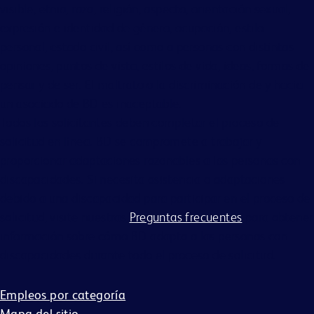
visible, etnia, raza, religión, aspecto, orientación sexual,
expresión e identidad de género, ocupación, estilo
personal, estado civil, así como a personas con distintas
opiniones, puntos de vista, estilos de vida, ideas, formas de
pensar y de ser. El maltrato o la discriminación de y hacia
un asociado de BD es inaceptable.
Todos los solicitantes deben completar el proceso de
solicitud en línea. BD se compromete a trabajar y
proporcionar adaptaciones razonables a las personas con
discapacidades. Si necesita asistencia o adaptaciones
debido a una discapacidad para participar en el proceso de
solicitud, visite nuestras
Preguntas frecuentes
para obtener
información sobre cómo BD adapta a las personas con
discapacidades durante todo el proceso de solicitud.
Empleos por categoría
Mapa del sitio