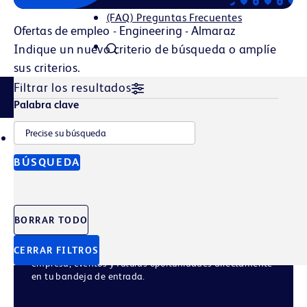
(FAQ) Preguntas Frecuentes
Ofertas de empleo - Engineering - Almaraz
Indique un nuevo criterio de búsqueda o amplíe
sus criterios.
Filtrar los resultados
Filtrar historias
Palabra clave
TALENT POOL
JOB ALERTS
BÚSQUEDA
Únete a nuestro
grupo de talento
BORRAR TODO
CERRAR FILTROS
Regístrate para recibir las últimas noticias de la
empresa, eventos y futuras oportunidades directamente
en tu bandeja de entrada.