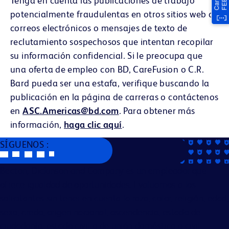
Tenga en cuenta las publicaciones de trabajo
potencialmente fraudulentas en otros sitios web o
correos electrónicos o mensajes de texto de
reclutamiento sospechosos que intentan recopilar
su información confidencial. Si le preocupa que
una oferta de empleo con BD, CareFusion o C.R.
Bard pueda ser una estafa, verifique buscando la
publicación en la página de carreras o contáctenos
en
ASC.Americas@bd.com
. Para obtener más
información,
haga clic aquí
.
SÍGUENOS :
Becton, Dickinson and Company es un empleador que
ofrece igualdad de oportunidades. Evaluamos a los
solicitantes sin tener en cuenta la raza, color, religión, edad,
sexo, credo, origen nacional, ascendencia, estado de
ciudadanía, estado civil o de unión doméstica o civil,