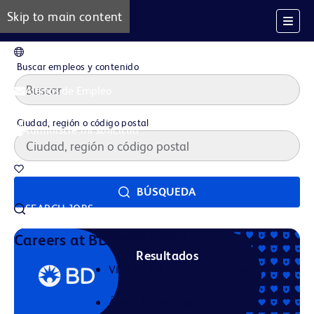
Skip to main content
ES
Buscar empleos y contenido
Alertas de Empleo
Ciudad, región o código postal
Administre mi solicitud
Trabajos guardados
BÚSQUEDA
SEARCH JOBS
Nuestra Historia
Careers at BD
Resultados
Vida en BD
Áreas Profesionales