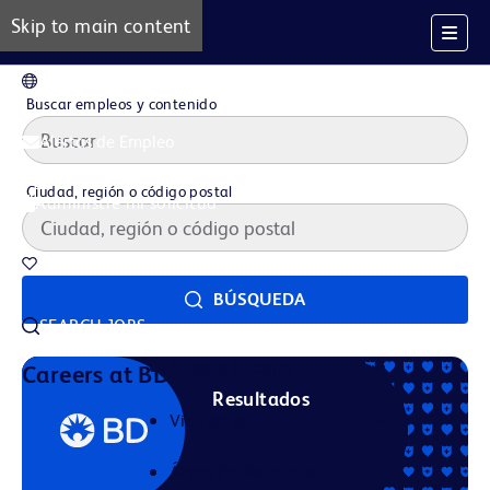
Skip to main content
ES
Buscar empleos y contenido
Alertas de Empleo
Ciudad, región o código postal
Administre mi solicitud
Trabajos guardados
BÚSQUEDA
SEARCH JOBS
Nuestra Historia
Careers at BD
Resultados
Vida en BD
Áreas Profesionales