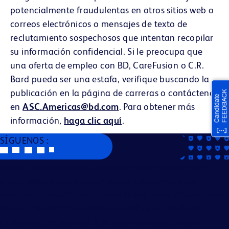
potencialmente fraudulentas en otros sitios web o
correos electrónicos o mensajes de texto de
reclutamiento sospechosos que intentan recopilar
su información confidencial. Si le preocupa que
una oferta de empleo con BD, CareFusion o C.R.
Bard pueda ser una estafa, verifique buscando la
publicación en la página de carreras o contáctenos
en
ASC.Americas@bd.com
. Para obtener más
información,
haga clic aquí
.
SÍGUENOS :
Becton, Dickinson and Company es un empleador que
ofrece igualdad de oportunidades. Evaluamos a los
solicitantes sin tener en cuenta la raza, color, religión, edad,
sexo, credo, origen nacional, ascendencia, estado de
ciudadanía, estado civil o de unión doméstica o civil,