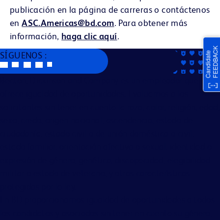
publicación en la página de carreras o contáctenos
en
ASC.Americas@bd.com
. Para obtener más
información,
haga clic aquí
.
SÍGUENOS :
Becton, Dickinson and Company es un empleador que
ofrece igualdad de oportunidades. Evaluamos a los
solicitantes sin tener en cuenta la raza, color, religión, edad,
sexo, credo, origen nacional, ascendencia, estado de
ciudadanía, estado civil o de unión doméstica o civil,
estado familiar, orientación afectiva o sexual, identidad o
expresión de género, genética, discapacidad, elegibilidad
militar o estado de veterano, y otras características
protegidas por la ley.
En BD proporcionamos igualdad de oportunidades a todos
los candidatos y asociados sin tener en cuenta su género,