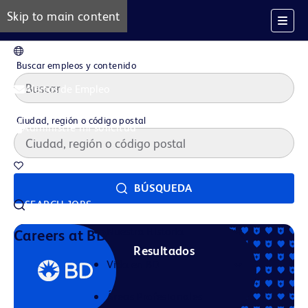
Skip to main content
ES
Buscar empleos y contenido
Alertas de Empleo
Ciudad, región o código postal
Administre mi solicitud
Trabajos guardados
BÚSQUEDA
SEARCH JOBS
Nuestra Historia
Careers at BD
Resultados
Vida en BD
Áreas Profesionales