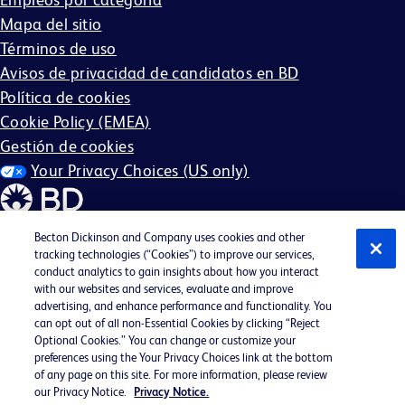
Mapa del sitio
Términos de uso
Avisos de privacidad de candidatos en BD
Política de cookies
Cookie Policy (EMEA)
Gestión de cookies
Your Privacy Choices (US only)
Becton Dickinson and Company uses cookies and other
tracking technologies (“Cookies”) to improve our services,
conduct analytics to gain insights about how you interact
©2026 BD. Reservados todos los derechos. BD y el
with our websites and services, evaluate and improve
logotipo de BD son marcas comerciales de Becton,
advertising, and enhance performance and functionality. You
can opt out of all non-Essential Cookies by clicking “Reject
Dickinson and Company. Todas las demás marcas
Optional Cookies.” You can change or customize your
comerciales son propiedad de sus respectivos dueños.
preferences using the Your Privacy Choices link at the bottom
of any page on this site. For more information, please review
Es posible que no sea aplicable en su región.
our Privacy Notice.
Privacy Notice.
BD EEO Statement