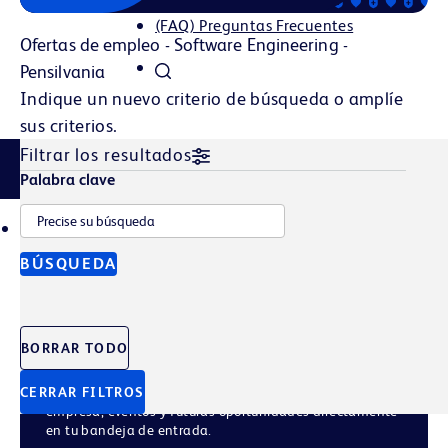
(FAQ) Preguntas Frecuentes
Ofertas de empleo - Software Engineering -
Pensilvania
Indique un nuevo criterio de búsqueda o amplíe
sus criterios.
Filtrar los resultados
Filtrar historias
Palabra clave
TALENT POOL
JOB ALERTS
BÚSQUEDA
Únete a nuestro
grupo de talento
BORRAR TODO
CERRAR FILTROS
Regístrate para recibir las últimas noticias de la
empresa, eventos y futuras oportunidades directamente
en tu bandeja de entrada.