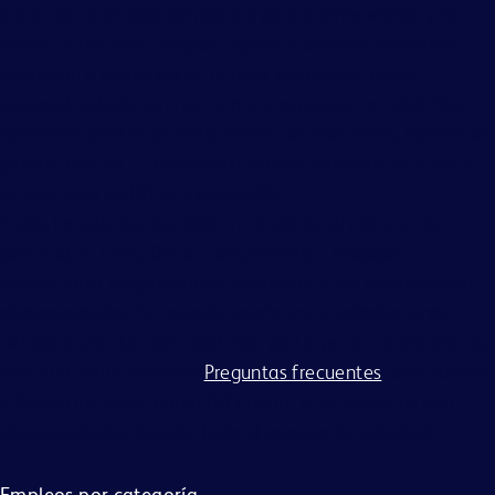
edad, discapacidad temporal o permanente visible y no
visible, etnia, raza, religión, aspecto, orientación sexual,
expresión e identidad de género, ocupación, estilo
personal, estado civil, así como a personas con distintas
opiniones, puntos de vista, estilos de vida, ideas, formas de
pensar y de ser. El maltrato o la discriminación de y hacia
un asociado de BD es inaceptable.
Todos los solicitantes deben completar el proceso de
solicitud en línea. BD se compromete a trabajar y
proporcionar adaptaciones razonables a las personas con
discapacidades. Si necesita asistencia o adaptaciones
debido a una discapacidad para participar en el proceso de
solicitud, visite nuestras
Preguntas frecuentes
para obtener
información sobre cómo BD adapta a las personas con
discapacidades durante todo el proceso de solicitud.
Empleos por categoría