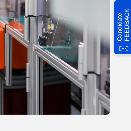
FEEDBACK
Candidate
力