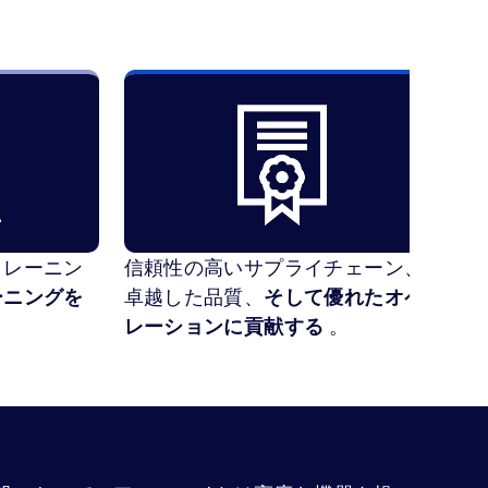
トレーニン
信頼性の高いサプライチェーン、
変
ーニングを
卓越した品質、
そして優れたオペ
指
レーションに貢献する
。
。