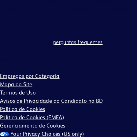
Todos os candidatos devem preencher o processo de
inscrição on-line. A BD está empenhada em trabalhar e
fornecer adaptações necessárias para pessoas com
deficiência. Se você precisar de assistência ou adaptação
devido a uma deficiência para participar do processo de
inscrição, visite nossas
perguntas frequentes
para obter
informações sobre como a BD pode te auxiliar durante o
processo de inscrição.
Empregos por Categoria
Mapa do Site
Termos de Uso
Avisos de Privacidade do Candidato na BD
Política de Cookies
Política de Cookies (EMEA)
Gerenciamento de Cookies
Your Privacy Choices (US only)