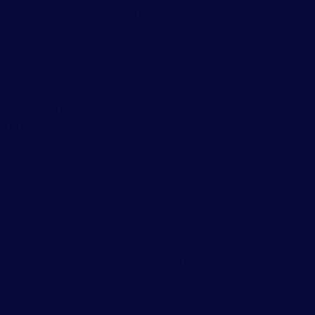
oferece igualdade de oportunidades. Avaliamos os
candidatos sem considerar raça, cor, religião, idade, sexo,
credo, origem nacional, ascendência, status de cidadania,
estado civil ou união doméstica ou civil, estado familiar,
orientação afetiva ou sexual, identidade ou expressão de
gênero, genética, deficiência, elegibilidade militar ou
status de veterano, e outras características protegidas por
lei.
Becton, Dickinson and Company é um empregador de
oportunidades equitativas e igualitárias. Não
discriminamos com base em raça, cor, religião, idade, sexo,
credo, nacionalidade, ascendência, situação de cidadania,
estado civil ou doméstico ou união civil, situação familiar,
orientação afetiva ou sexual, identidade ou expressão de
gênero, genética, deficiência, elegibilidade militar ou
status de veterano ou qualquer outro status protegido.