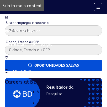
Skip to main content
PT
Buscar empregos e conteúdo
Alertas de Emprego
Cidade, Estado ou CEP
Gerenciar minha inscrição
Oportunidades salvas
OPORTUNIDADES SALVAS
SEARCH JOBS
Nossa História
Careers at BD
Resultados
da
Vida na BD
Pesquisa
Áreas de Carreira