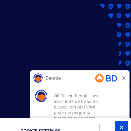
ão afetiva ou sexual,
tar ou status de veterano, e
as e igualitárias. Não
idade, ascendência, situação
entação afetiva ou sexual,
tar ou status de veterano ou
BD está empenhada em
Se você precisar de
so de inscrição, visite nossas
iar durante o processo de
ca de Cookies (EMEA)
COOKIE SETTINGS