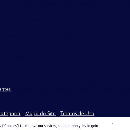
o civil ou união doméstica ou civil, estado familiar, orientaç
pressão de gênero, genética, deficiência, elegibilidade mili
ticas protegidas por lei.
on and Company é um empregador de oportunidades equitativ
m base em raça, cor, religião, idade, sexo, credo, nacional
tado civil ou doméstico ou união civil, situação familiar, ori
pressão de gênero, genética, deficiência, elegibilidade mili
tatus protegido.
atos devem preencher o processo de inscrição on-line. A 
ecer adaptações necessárias para pessoas com deficiência. 
daptação devido a uma deficiência para participar do proces
entes
para obter informações sobre como a BD pode te auxil
ategoria
Mapa do Site
Termos de Uso
acidade do Candidato na BD
Política de Cookies
Políti
“Cookies”) to improve our services, conduct analytics to gain
 de Cookies
Your Privacy Choices (US only)