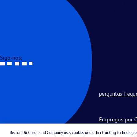
cidadania, estad
identidade ou ex
outras caracterís
Becton, Dickins
discriminamos co
de cidadania, es
identidade ou ex
Siga-nos:
qualquer outro s
Todos os candid
trabalhar e forn
assistência ou a
perguntas frequ
inscrição.
Empregos por C
Avisos de Priv
Becton Dickinson and Company uses cookies and other tracking technologies (
Gerenciamento