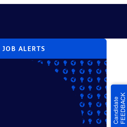
JOB ALERTS
FEEDBACK
Candidate