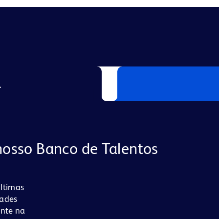
L
nosso Banco de Talentos
últimas
dades
ente na