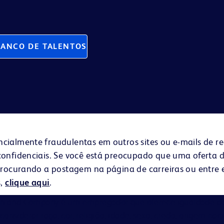
BANCO DE TALENTOS
ncialmente fraudulentas em outros sites ou e-mails de
confidenciais. Se você está preocupado que uma oferta 
 procurando a postagem na página de carreiras ou entr
s,
clique aqui
.
on and Company é um empregador que oferece igualdade de
onsiderar raça, cor, religião, idade, sexo, credo, origem nac