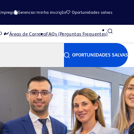
 Emprego
Gerenciar minha inscrição
Oportunidades salvas
D
Áreas de Carreira
FAQs (Perguntas Frequentes)
OPORTUNIDADES SALVAS