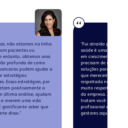
as, não estamos na linha
"Fui atraído pela emp
com pacientes ou
saúde é uma indústria 
No entanto, obtemos uma
em crescimento, e as p
ão profunda de como
precisam de nossos pr
inanceiros podem ajudar a
soluções para receber
r estratégias
que merecem. A BD é 
s. Essas estratégias, por
respeitada no setor, e 
fetam positivamente a
muito respeitado com
m última análise, ajudam
da empresa. As lidera
 a viverem uma vida
tratam você de forma 
É gratificante saber que
profissional e tive vár
rte disso."
gestores aqui."