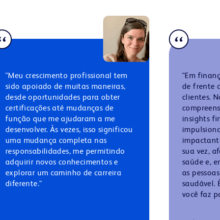
"Meu crescimento profissional tem
"Em finanç
sido apoiado de muitas maneiras,
de frente 
desde oportunidades para obter
clientes. 
certificações até mudanças de
compreens
função que me ajudaram a me
insights f
desenvolver. Às vezes, isso significou
impulsiona
uma mudança completa nas
impactante
responsabilidades, me permitindo
sua vez, a
adquirir novos conhecimentos e
saúde e, e
explorar um caminho de carreira
as pessoas
diferente."
saudável. 
você faz pa