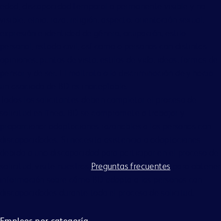
edad, discapacidad temporal o permanente visible y no
visible, etnia, raza, religión, aspecto, orientación sexual,
expresión e identidad de género, ocupación, estilo
personal, estado civil, así como a personas con distintas
opiniones, puntos de vista, estilos de vida, ideas, formas de
pensar y de ser. El maltrato o la discriminación de y hacia
un asociado de BD es inaceptable.
Todos los solicitantes deben completar el proceso de
solicitud en línea. BD se compromete a trabajar y
proporcionar adaptaciones razonables a las personas con
discapacidades. Si necesita asistencia o adaptaciones
debido a una discapacidad para participar en el proceso de
solicitud, visite nuestras
Preguntas frecuentes
para obtener
información sobre cómo BD adapta a las personas con
discapacidades durante todo el proceso de solicitud.
Empleos por categoría