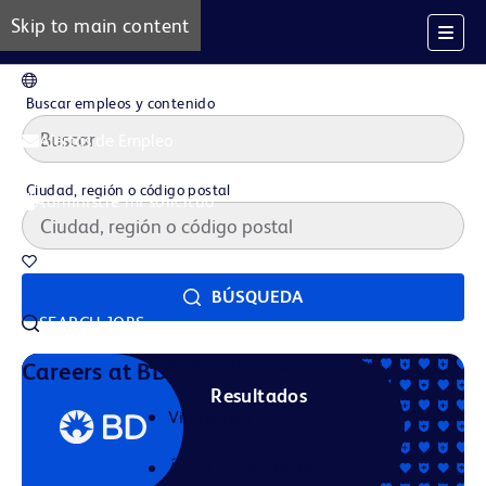
Skip to main content
ES
Buscar empleos y contenido
Alertas de Empleo
Ciudad, región o código postal
Administre mi solicitud
Trabajos guardados
BÚSQUEDA
SEARCH JOBS
Nuestra Historia
Careers at BD
Resultados
Vida en BD
Áreas Profesionales