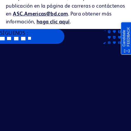
publicación en la página de carreras o contáctenos
en
ASC.Americas@bd.com
. Para obtener más
información,
haga clic aquí
.
SÍGUENOS :
Becton, Dickinson and Company es un empleador que
ofrece igualdad de oportunidades. Evaluamos a los
solicitantes sin tener en cuenta la raza, color, religión, edad,
sexo, credo, origen nacional, ascendencia, estado de
ciudadanía, estado civil o de unión doméstica o civil,
estado familiar, orientación afectiva o sexual, identidad o
expresión de género, genética, discapacidad, elegibilidad
militar o estado de veterano, y otras características
protegidas por la ley.
En BD proporcionamos igualdad de oportunidades a todos
los candidatos y asociados sin tener en cuenta su género,