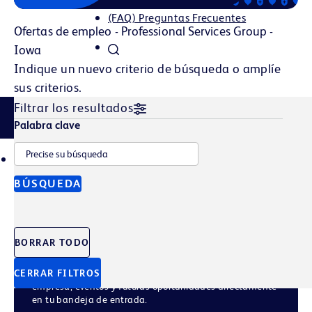
(FAQ) Preguntas Frecuentes
Ofertas de empleo - Professional Services Group -
Iowa
Indique un nuevo criterio de búsqueda o amplíe
sus criterios.
Filtrar los resultados
Filtrar historias
Palabra clave
TALENT POOL
JOB ALERTS
BÚSQUEDA
Únete a nuestro
grupo de talento
BORRAR TODO
CERRAR FILTROS
Regístrate para recibir las últimas noticias de la
empresa, eventos y futuras oportunidades directamente
en tu bandeja de entrada.