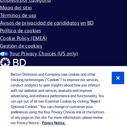
Mapa del sitio
Términos de uso
Avisos de privacidad de candidatos en BD
Política de cookies
Cookie Policy (EMEA)
Gestión de cookies
Your Privacy Choices (US only)
Becton Dickinson and Company uses cookies and other
tracking technologies (“Cookies”) to improve our services,
conduct analytics to gain insights about how you interact
©2026 BD. Reservados todos los derechos. BD y el
with our websites and services, evaluate and improve
logotipo de BD son marcas comerciales de Becton,
advertising, and enhance performance and functionality. You
can opt out of all non-Essential Cookies by clicking “Reject
Dickinson and Company. Todas las demás marcas
Optional Cookies.” You can change or customize your
comerciales son propiedad de sus respectivos dueños.
preferences using the Your Privacy Choices link at the bottom
of any page on this site. For more information, please review
Es posible que no sea aplicable en su región.
our Privacy Notice.
Privacy Notice.
BD EEO Statement