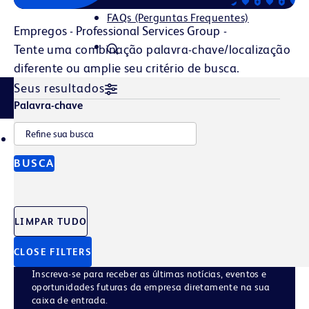
FAQs (Perguntas Frequentes)
Empregos - Professional Services Group -
Tente uma combinação palavra-chave/localização
diferente ou amplie seu critério de busca.
Seus resultados
Filtru povestiri
Palavra-chave
TALENT POOL
JOB ALERTS
BUSCA
Cadastre‑se em
nosso Banco de
LIMPAR TUDO
Talentos
CLOSE FILTERS
Inscreva-se para receber as últimas notícias, eventos e
oportunidades futuras da empresa diretamente na sua
caixa de entrada.