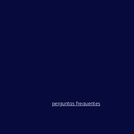
oportunidades equitativas e igualitárias. Não
discriminamos com base em raça, cor, religião, idade, sexo,
credo, nacionalidade, ascendência, situação de cidadania,
estado civil ou doméstico ou união civil, situação familiar,
orientação afetiva ou sexual, identidade ou expressão de
gênero, genética, deficiência, elegibilidade militar ou
status de veterano ou qualquer outro status protegido.
Todos os candidatos devem preencher o processo de
inscrição on-line. A BD está empenhada em trabalhar e
fornecer adaptações necessárias para pessoas com
deficiência. Se você precisar de assistência ou adaptação
devido a uma deficiência para participar do processo de
inscrição, visite nossas
perguntas frequentes
para obter
informações sobre como a BD pode te auxiliar durante o
processo de inscrição.