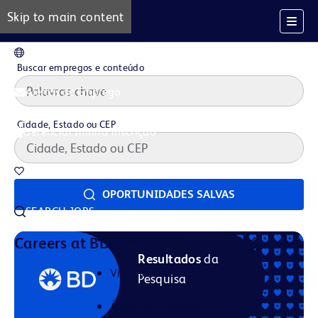
Skip to main content
PT
Buscar empregos e conteúdo
Alertas de Emprego
Cidade, Estado ou CEP
Gerenciar minha inscrição
Oportunidades salvas
OPORTUNIDADES SALVAS
SEARCH JOBS
Nossa História
Careers at BD
Resultados
da
Vida na BD
Pesquisa
Áreas de Carreira