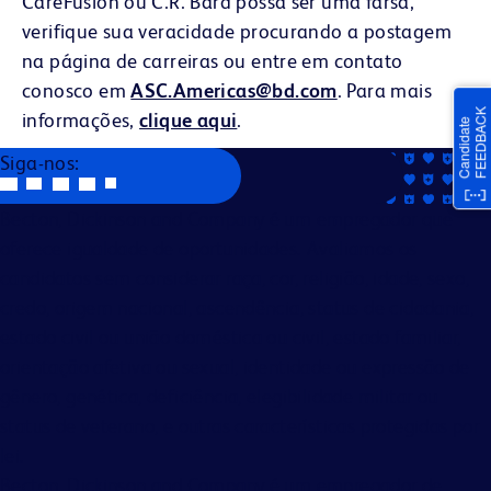
CareFusion ou C.R. Bard possa ser uma farsa,
verifique sua veracidade procurando a postagem
na página de carreiras ou entre em contato
conosco em
ASC.Americas@bd.com
. Para mais
informações,
clique aqui
.
Siga-nos:
Becton, Dickinson and Company é um empregador que
oferece igualdade de oportunidades. Avaliamos os
candidatos sem considerar raça, cor, religião, idade, sexo,
credo, origem nacional, ascendência, status de cidadania,
estado civil ou união doméstica ou civil, estado familiar,
orientação afetiva ou sexual, identidade ou expressão de
gênero, genética, deficiência, elegibilidade militar ou
status de veterano, e outras características protegidas por
lei.
Becton, Dickinson and Company é um empregador de