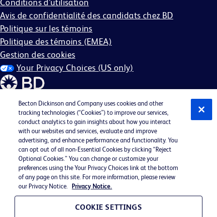
Conditions d’utilisation
Avis de confidentialité des candidats chez BD
Politique sur les témoins
Politique des témoins (EMEA)
Gestion des cookies
Your Privacy Choices (US only)
Becton Dickinson and Company uses cookies and other
tracking technologies (“Cookies”) to improve our services,
conduct analytics to gain insights about how you interact
©2026 BD. Tous droits réservés. BD et le logo BD sont des
with our websites and services, evaluate and improve
marques commerciales de Becton, Dickinson and
advertising, and enhance performance and functionality. You
can opt out of all non-Essential Cookies by clicking “Reject
Company. Toutes les autres marques commerciales sont la
Optional Cookies.” You can change or customize your
propriété de leurs détenteurs respectifs.
preferences using the Your Privacy Choices link at the bottom
of any page on this site. For more information, please review
Peut ne pas s'appliquer dans votre région
our Privacy Notice.
Privacy Notice.
BD EEO Statement
EEO est la loi
COOKIE SETTINGS