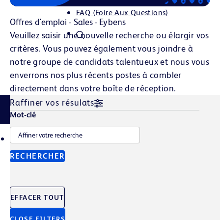
FAQ (Foire Aux Questions)
Offres d'emploi - Sales - Eybens
Veuillez saisir une nouvelle recherche ou élargir vos
critères. Vous pouvez également vous joindre à
notre groupe de candidats talentueux et nous vous
enverrons nos plus récents postes à combler
directement dans votre boîte de réception.
Raffiner vos résulats
Filtrer les histoires
Mot-clé
TALENT POOL
JOB ALERTS
RECHERCHER
Inscrivez‑vous à
notre bassin de
EFFACER TOUT
talents
CLOSE FILTERS