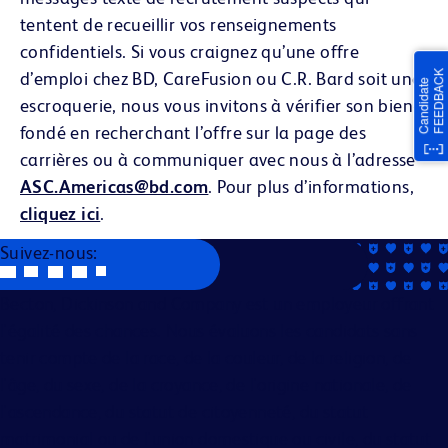
tentent de recueillir vos renseignements
confidentiels. Si vous craignez qu’une offre
d’emploi chez BD, CareFusion ou C.R. Bard soit une
escroquerie, nous vous invitons à vérifier son bien-
fondé en recherchant l’offre sur la page des
carrières ou à communiquer avec nous à l’adresse
ASC.Americas@bd.com
. Pour plus d’informations,
cliquez ici
.
Suivez-nous:
Becton, Dickinson and Company est un employeur offrant
l'égalité des chances. Nous évaluons les candidats sans
tenir compte de la race, de la couleur, de la religion, de
l'âge, du sexe, de la croyance, de l'origine nationale, de
l'ascendance, du statut de citoyenneté, du statut
matrimonial ou de l'union domestique ou civile, du statut