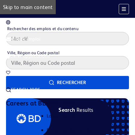
Skip to main content
FR
Rechercher des emplois et du contenu
Alertes emploi
Ville, Région ou Code postal
Gérer applications
Offres d'emploi sauvegardées
RECHERCHER
SEARCH JOBS
Notre histoire
Careers at BD
Search
Results
La vie Chez BD
Domaines de Carrière