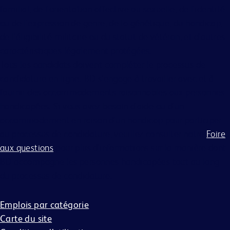
familial, de l'orientation affective ou sexuelle, de l'identité
ou de l'expression de genre, de la génétique, du handicap,
de l'éligibilité militaire ou du statut de vétéran, et d'autres
caractéristiques légalement protégées.
Tous les candidats doivent compléter le processus de
candidature en ligne. BD s'engage à travailler avec et à
fournir des accommodements raisonnables aux personnes
handicapées. Si vous avez besoin d'aide ou d'un
accommodement en raison d'un handicap pour participer
au processus de candidature, veuillez consulter notre
Foire
aux questions
pour plus d'informations sur la manière dont
BD accompagne les personnes handicapées tout au long
du processus de candidature.
Emplois par catégorie
Carte du site