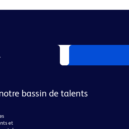
L
notre bassin de talents
es
nts et