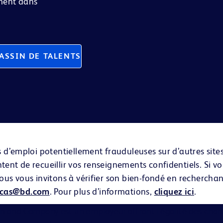
ement dans
ASSIN DE TALENTS
es d’emploi potentiellement frauduleuses sur d’autres si
ent de recueillir vos renseignements confidentiels. Si v
us vous invitons à vérifier son bien-fondé en recherchant
icas@bd.com
. Pour plus d’informations,
cliquez ici
.
on and Company est un employeur offrant l'égalité des chan