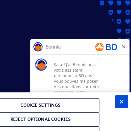
, du sexe, de la croyance, de
rimonial ou de l'union
e, de l'identité ou de
 ou du statut de vétéran, et
BD s'engage à travailler avec
Si vous avez besoin d'aide ou
e candidature, veuillez
e dont BD accompagne les
hoices (US only)
COOKIE SETTINGS
REJECT OPTIONAL COOKIES
 de participation à E-Verify
FMLA
PPA