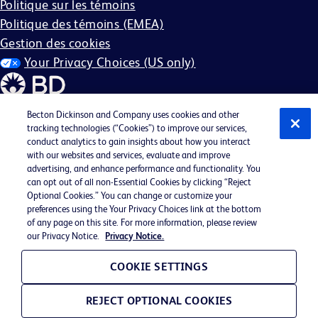
Politique sur les témoins
Politique des témoins (EMEA)
Gestion des cookies
Your Privacy Choices (US only)
Becton Dickinson and Company uses cookies and other
tracking technologies (“Cookies”) to improve our services,
conduct analytics to gain insights about how you interact
©2026 BD. Tous droits réservés. BD et le logo BD sont des
with our websites and services, evaluate and improve
marques commerciales de Becton, Dickinson and
advertising, and enhance performance and functionality. You
can opt out of all non-Essential Cookies by clicking “Reject
Company. Toutes les autres marques commerciales sont la
Optional Cookies.” You can change or customize your
propriété de leurs détenteurs respectifs.
preferences using the Your Privacy Choices link at the bottom
of any page on this site. For more information, please review
Peut ne pas s'appliquer dans votre région
our Privacy Notice.
Privacy Notice.
BD EEO Statement
EEO est la loi
COOKIE SETTINGS
Affiche de participation à E-Verify
REJECT OPTIONAL COOKIES
FMLA