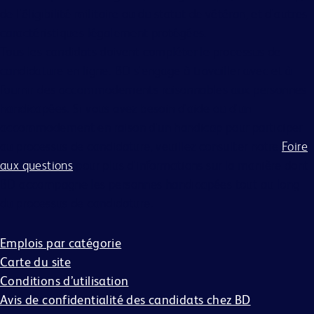
de l'éligibilité militaire ou du statut de vétéran, et d'autres
caractéristiques légalement protégées.
Tous les candidats doivent compléter le processus de
candidature en ligne. BD s'engage à travailler avec et à
fournir des accommodements raisonnables aux personnes
handicapées. Si vous avez besoin d'aide ou d'un
accommodement en raison d'un handicap pour participer
au processus de candidature, veuillez consulter notre
Foire
aux questions
pour plus d'informations sur la manière dont
BD accompagne les personnes handicapées tout au long
du processus de candidature.
Emplois par catégorie
Carte du site
Conditions d’utilisation
Avis de confidentialité des candidats chez BD