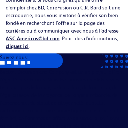
d’emploi chez BD, CareFusion ou C.R. Bard soit une
escroquerie, nous vous invitons à vérifier son bien-
fondé en recherchant l’offre sur la page des
carrières ou à communiquer avec nous à l’adresse
ASC.Americas@bd.com
. Pour plus d’informations,
cliquez ici
.
Suivez-nous:
Becton, Dickinson and Company est un employeur offrant
l'égalité des chances. Nous évaluons les candidats sans
tenir compte de la race, de la couleur, de la religion, de
l'âge, du sexe, de la croyance, de l'origine nationale, de
l'ascendance, du statut de citoyenneté, du statut
matrimonial ou de l'union domestique ou civile, du statut
familial, de l'orientation affective ou sexuelle, de l'identité
ou de l'expression de genre, de la génétique, du handicap,