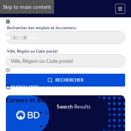
Skip to main content
FR
Rechercher des emplois et du contenu
Alertes emploi
Ville, Région ou Code postal
Gérer applications
Offres d'emploi sauvegardées
RECHERCHER
SEARCH JOBS
Notre histoire
Careers at BD
Search
Results
La vie Chez BD
Domaines de Carrière