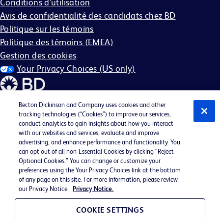
Conditions d’utilisation
Avis de confidentialité des candidats chez BD
Politique sur les témoins
Politique des témoins (EMEA)
Gestion des cookies
Your Privacy Choices (US only)
Becton Dickinson and Company uses cookies and other
tracking technologies (“Cookies”) to improve our services,
conduct analytics to gain insights about how you interact
©2026 BD. Tous droits réservés. BD et le logo BD sont des
with our websites and services, evaluate and improve
marques commerciales de Becton, Dickinson and
advertising, and enhance performance and functionality. You
can opt out of all non-Essential Cookies by clicking “Reject
Company. Toutes les autres marques commerciales sont la
Optional Cookies.” You can change or customize your
propriété de leurs détenteurs respectifs.
preferences using the Your Privacy Choices link at the bottom
of any page on this site. For more information, please review
Peut ne pas s'appliquer dans votre région
our Privacy Notice.
Privacy Notice.
BD EEO Statement
EEO est la loi
COOKIE SETTINGS