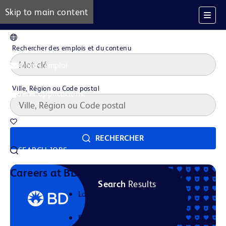
Skip to main content
FR
Rechercher des emplois et du contenu
Alertes emploi
Ville, Région ou Code postal
Gérer applications
Offres d'emploi sauvegardées
RECHERCHER
SEARCH JOBS
Notre histoire
Careers at BD
Search
Results
La vie Chez BD
Domaines de Carrière