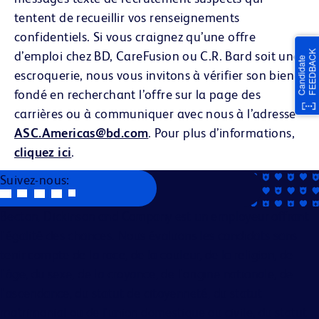
tentent de recueillir vos renseignements
confidentiels. Si vous craignez qu’une offre
d’emploi chez BD, CareFusion ou C.R. Bard soit une
escroquerie, nous vous invitons à vérifier son bien-
fondé en recherchant l’offre sur la page des
carrières ou à communiquer avec nous à l’adresse
ASC.Americas@bd.com
. Pour plus d’informations,
cliquez ici
.
Suivez-nous:
Becton, Dickinson and Company est un employeur offrant
l'égalité des chances. Nous évaluons les candidats sans
tenir compte de la race, de la couleur, de la religion, de
l'âge, du sexe, de la croyance, de l'origine nationale, de
l'ascendance, du statut de citoyenneté, du statut
matrimonial ou de l'union domestique ou civile, du statut