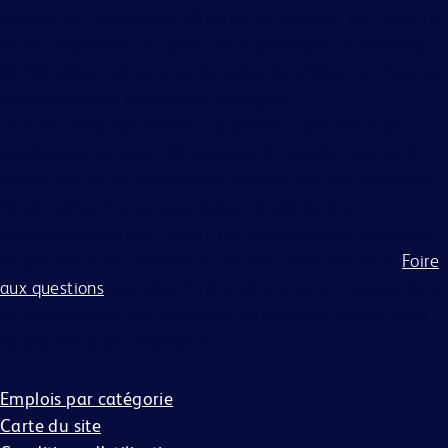
familial, de l'orientation affective ou sexuelle, de l'identité
ou de l'expression de genre, de la génétique, du handicap,
de l'éligibilité militaire ou du statut de vétéran, et d'autres
caractéristiques légalement protégées.
Tous les candidats doivent compléter le processus de
candidature en ligne. BD s'engage à travailler avec et à
fournir des accommodements raisonnables aux personnes
handicapées. Si vous avez besoin d'aide ou d'un
accommodement en raison d'un handicap pour participer
au processus de candidature, veuillez consulter notre
Foire
aux questions
pour plus d'informations sur la manière dont
BD accompagne les personnes handicapées tout au long
du processus de candidature.
Emplois par catégorie
Carte du site