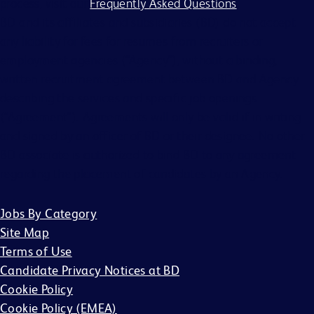
process, visit our
Frequently Asked Questions
.
BD and its affiliates and subsidiaries (BD) do not accept
any liability for fees for resumes from recruiters or
employment agencies (“Agency”), without a binding,
written recruitment agreement between BD and Agency
describing the services and specific job openings
(“Agreement”). Agreements will only be valid if in writing
and signed by an officer of BD or their designee. No other
BD associate is authorized to bind BD to any agreement
regarding the placement of candidates by an Agency.
Jobs By Category
Site Map
Terms of Use
Candidate Privacy Notices at BD
Cookie Policy
Cookie Policy (EMEA)