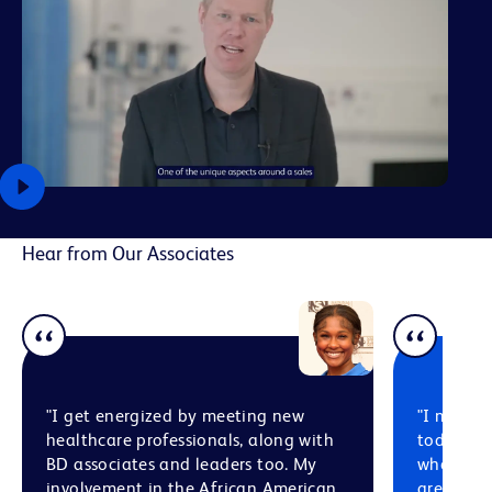
Hear from Our Associates
"I get energized by meeting new
"I manag
healthcare professionals, along with
today wh
BD associates and leaders too. My
who advo
involvement in the African American
are some