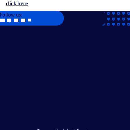
click here
.
Follow us:
Becton, Dickinson and Company is an Equal Opportunity
Employer. We evaluate applicants without regard to race,
color, religion, age, sex, creed, national origin, ancestry,
citizenship status, marital or domestic or civil union status,
familial status, affectional or sexual orientation, gender
identity or expression, genetics, disability, military eligibility
or veteran status, and other legally protected
characteristics.
All applicants should complete the on-line application
process. BD is committed to working with and providing
reasonable accommodations to individuals with
disabilities. If you require assistance or an accommodation
because of a disability to participate in the application