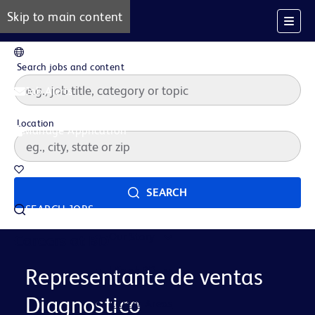
Skip to main content
EN
Search jobs and content
Job Alerts
Location
Manage Application
Saved Jobs
SEARCH
SEARCH JOBS
Our Story
Careers at BD
Life at BD
Representante de ventas
Diagnostico
Career Areas