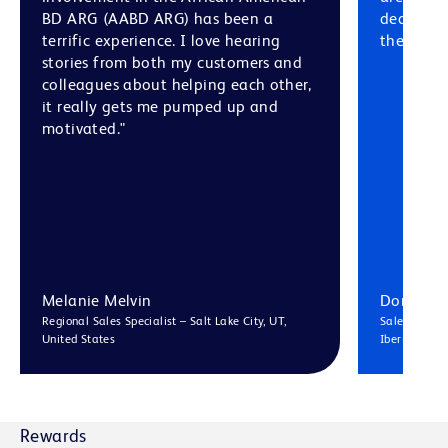
BD ARG (AABD ARG) has been a
dedicate
terrific experience. I love hearing
the pleas
stories from both my customers and
colleagues about helping each other,
it really gets me pumped up and
motivated."
Melanie Melvin
Donatell
Regional Sales Specialist – Salt Lake City, UT,
Sales Manage
United States
Iberia
Rewards