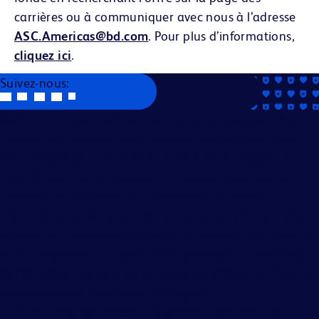
carrières ou à communiquer avec nous à l’adresse
ASC.Americas@bd.com
. Pour plus d’informations,
cliquez ici
.
Suivez-nous:
Becton, Dickinson and Company est un employeur offrant
l'égalité des chances. Nous évaluons les candidats sans
tenir compte de la race, de la couleur, de la religion, de
l'âge, du sexe, de la croyance, de l'origine nationale, de
l'ascendance, du statut de citoyenneté, du statut
matrimonial ou de l'union domestique ou civile, du statut
familial, de l'orientation affective ou sexuelle, de l'identité
ou de l'expression de genre, de la génétique, du handicap,
de l'éligibilité militaire ou du statut de vétéran, et d'autres
caractéristiques légalement protégées.
Tous les candidats doivent compléter le processus de