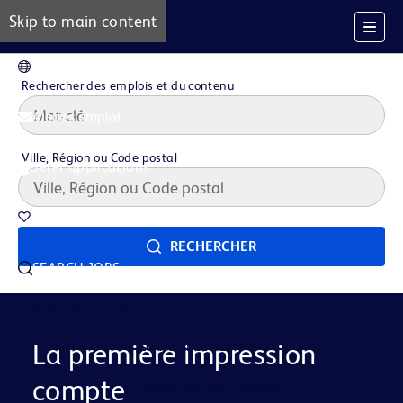
Skip to main content
FR
Rechercher des emplois et du contenu
Alertes emploi
Ville, Région ou Code postal
Gérer applications
Offres d'emploi sauvegardées
RECHERCHER
SEARCH JOBS
Notre histoire
Careers at BD
La vie Chez BD
La première impression
compte
Domaines de Carrière