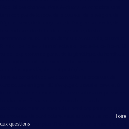
l'égalité des chances. Nous évaluons les candidats sans
tenir compte de la race, de la couleur, de la religion, de
l'âge, du sexe, de la croyance, de l'origine nationale, de
l'ascendance, du statut de citoyenneté, du statut
matrimonial ou de l'union domestique ou civile, du statut
familial, de l'orientation affective ou sexuelle, de l'identité
ou de l'expression de genre, de la génétique, du handicap,
de l'éligibilité militaire ou du statut de vétéran, et d'autres
caractéristiques légalement protégées.
Tous les candidats doivent compléter le processus de
candidature en ligne. BD s'engage à travailler avec et à
fournir des accommodements raisonnables aux personnes
handicapées. Si vous avez besoin d'aide ou d'un
accommodement en raison d'un handicap pour participer
au processus de candidature, veuillez consulter notre
Foire
aux questions
pour plus d'informations sur la manière dont