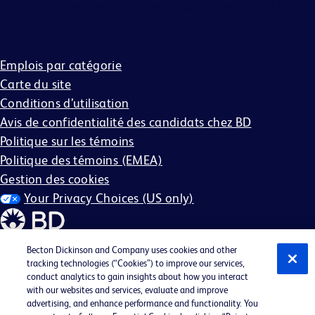
BD accompagne les personnes handicapées tout au long
du processus de candidature.
Emplois par catégorie
Carte du site
Conditions d’utilisation
Avis de confidentialité des candidats chez BD
Politique sur les témoins
Politique des témoins (EMEA)
Gestion des cookies
Your Privacy Choices (US only)
Becton Dickinson and Company uses cookies and other
tracking technologies (“Cookies”) to improve our services,
conduct analytics to gain insights about how you interact
©2026 BD. Tous droits réservés. BD et le logo BD sont des
with our websites and services, evaluate and improve
marques commerciales de Becton, Dickinson and
advertising, and enhance performance and functionality. You