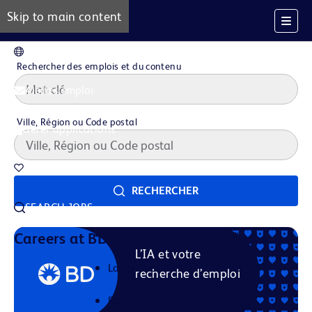
Skip to main content
FR
Rechercher des emplois et du contenu
Alertes emploi
Ville, Région ou Code postal
Gérer applications
Offres d'emploi sauvegardées
RECHERCHER
SEARCH JOBS
Notre histoire
Careers at BD
L’IA et votre
La vie Chez BD
recherche d’emploi
Domaines de Carrière