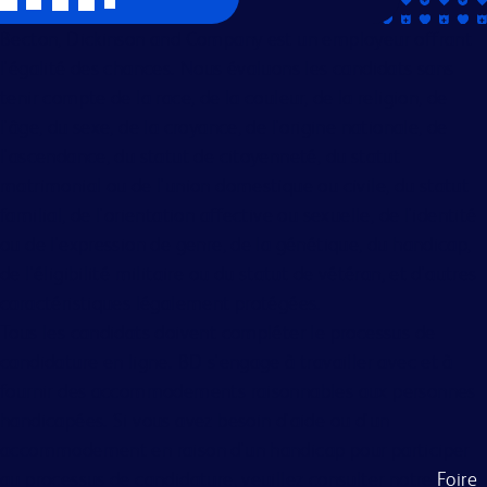
Becton, Dickinson and Company est un employeur offrant
l'égalité des chances. Nous évaluons les candidats sans
tenir compte de la race, de la couleur, de la religion, de
l'âge, du sexe, de la croyance, de l'origine nationale, de
l'ascendance, du statut de citoyenneté, du statut
matrimonial ou de l'union domestique ou civile, du statut
familial, de l'orientation affective ou sexuelle, de l'identité
ou de l'expression de genre, de la génétique, du handicap,
de l'éligibilité militaire ou du statut de vétéran, et d'autres
caractéristiques légalement protégées.
Tous les candidats doivent compléter le processus de
candidature en ligne. BD s'engage à travailler avec et à
fournir des accommodements raisonnables aux personnes
handicapées. Si vous avez besoin d'aide ou d'un
accommodement en raison d'un handicap pour participer
au processus de candidature, veuillez consulter notre
Foire