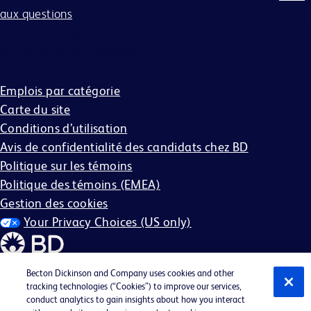
aux questions
pour plus d'informations sur la manière dont
BD accompagne les personnes handicapées tout au long
du processus de candidature.
Emplois par catégorie
Carte du site
Conditions d’utilisation
Avis de confidentialité des candidats chez BD
Politique sur les témoins
Politique des témoins (EMEA)
Gestion des cookies
Your Privacy Choices (US only)
Becton Dickinson and Company uses cookies and other
tracking technologies (“Cookies”) to improve our services,
conduct analytics to gain insights about how you interact
©2026 BD. Tous droits réservés. BD et le logo BD sont des