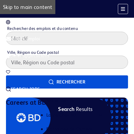
Skip to main content
FR
Rechercher des emplois et du contenu
Alertes emploi
Ville, Région ou Code postal
Gérer applications
Offres d'emploi sauvegardées
RECHERCHER
SEARCH JOBS
Notre histoire
Careers at BD
Search
Results
La vie Chez BD
Domaines de Carrière