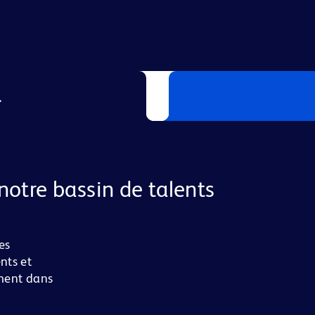
L
notre bassin de talents
es
nts et
ement dans