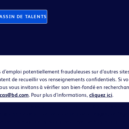
ASSIN DE TALENTS
es d’emploi potentiellement frauduleuses sur d’autres si
ent de recueillir vos renseignements confidentiels. Si v
us vous invitons à vérifier son bien-fondé en recherchant
icas@bd.com
. Pour plus d’informations,
cliquez ici
.
on and Company est un employeur offrant l'égalité des chan
nir compte de la race, de la couleur, de la religion, de l'âge
ale, de l'ascendance, du statut de citoyenneté, du statut mat