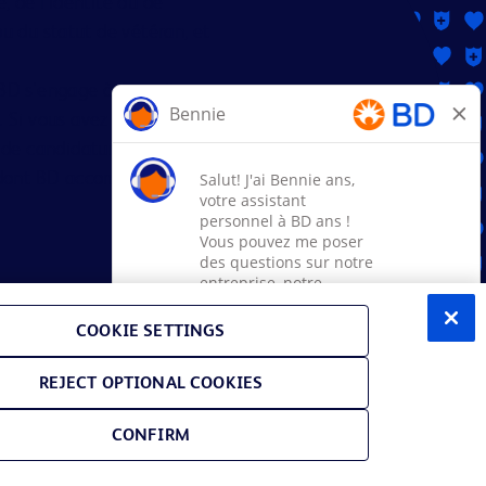
e, de l'identité ou de
 ou du statut de vétéran, et
BD s'engage à travailler avec
Si vous avez besoin d'aide ou
e candidature, veuillez
e dont BD accompagne les
hoices (US only)
COOKIE SETTINGS
REJECT OPTIONAL COOKIES
 de participation à E-Verify
FMLA
PPA
CONFIRM