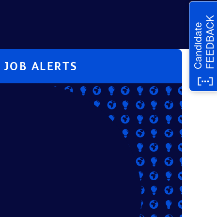
FEEDBACK
Candidate
JOB ALERTS