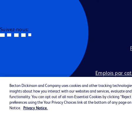
domestique ou civ
l'expression de g
d'autres caracté
Tous les candida
Suivez-nous:
et à fournir de
d'un accommodem
consulter notre
personnes handi
Emplois par cat
Avis de confide
Becton Dickinson and Company uses cookies and other tracking technologies (
Politique des t
insights about how you interact with our websites and services, evaluate a
©2026 BD. Tous droits réservés. BD 
functionality. You can opt out of all non-Essential Cookies by clicking “Reje
preferences using the Your Privacy Choices link at the bottom of any page on 
BD sont des marques commerciales
Notice.
Privacy Notice.
Becton, Dickinson and Company. Tou
autres marques commerciales sont 
propriété de leurs détenteurs respect