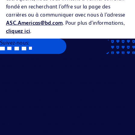
fondé en recherchant l’offre sur la page des
carrières ou à communiquer avec nous à l’adresse
ASC.Americas@bd.com
. Pour plus d’informations,
cliquez ici
.
Suivez-nous:
Becton, Dickinson and Company est un employeur offrant
l'égalité des chances. Nous évaluons les candidats sans
tenir compte de la race, de la couleur, de la religion, de
l'âge, du sexe, de la croyance, de l'origine nationale, de
l'ascendance, du statut de citoyenneté, du statut
matrimonial ou de l'union domestique ou civile, du statut
familial, de l'orientation affective ou sexuelle, de l'identité
ou de l'expression de genre, de la génétique, du handicap,
de l'éligibilité militaire ou du statut de vétéran, et d'autres
caractéristiques légalement protégées.