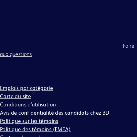
Tous les candidats doivent compléter le processus de
candidature en ligne. BD s'engage à travailler avec et à
fournir des accommodements raisonnables aux personnes
handicapées. Si vous avez besoin d'aide ou d'un
accommodement en raison d'un handicap pour participer
au processus de candidature, veuillez consulter notre
Foire
aux questions
pour plus d'informations sur la manière dont
BD accompagne les personnes handicapées tout au long
du processus de candidature.
Emplois par catégorie
Carte du site
Conditions d’utilisation
Avis de confidentialité des candidats chez BD
Politique sur les témoins
Politique des témoins (EMEA)