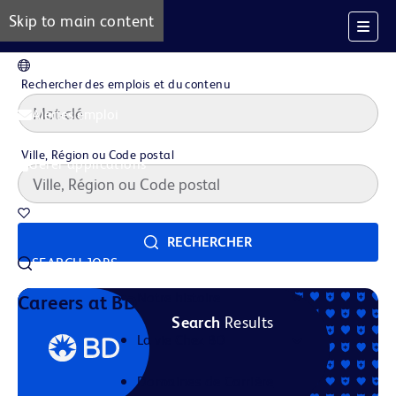
Skip to main content
FR
Rechercher des emplois et du contenu
Alertes emploi
Ville, Région ou Code postal
Gérer applications
Offres d'emploi sauvegardées
RECHERCHER
SEARCH JOBS
Notre histoire
Careers at BD
Search
Results
La vie Chez BD
Domaines de Carrière