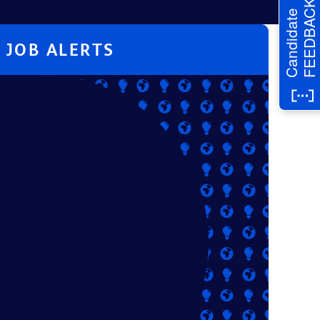
FEEDBACK
Candidate
JOB ALERTS