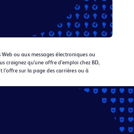
tes Web ou aux messages électroniques
ou
ous craignez qu’une offre d’emploi chez BD,
 l’offre sur la page des carrières ou à
ces. Nous évaluons les
, du sexe, de la croyance, de
rimonial ou de l'union
e, de l'identité ou de
 ou du statut de vétéran, et