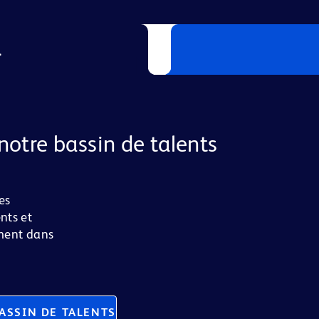
L
notre bassin de talents
es
nts et
ement dans
ASSIN DE TALENTS