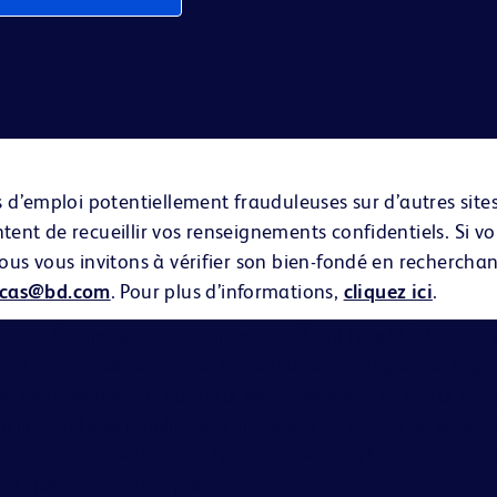
es d’emploi potentiellement frauduleuses sur d’autres si
ent de recueillir vos renseignements confidentiels. Si v
us vous invitons à vérifier son bien-fondé en recherchant
icas@bd.com
. Pour plus d’informations,
cliquez ici
.
on and Company est un employeur offrant l'égalité des chan
nir compte de la race, de la couleur, de la religion, de l'âge
ale, de l'ascendance, du statut de citoyenneté, du statut mat
ile, du statut familial, de l'orientation affective ou sexuell
enre, de la génétique, du handicap, de l'éligibilité militaire
ristiques légalement protégées.