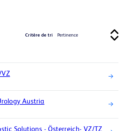
Critère de tri
/VZ
Urology Austria
ic Solutions - Österreich- VZ/TZ