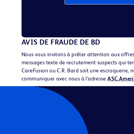
AVIS DE FRAUDE DE BD
Nous vous invitons à prêter attention aux offr
messages texte
de recrutement suspects qui tent
CareFusion ou C.R. Bard soit une escroquerie, no
communiquer avec nous à l’adresse
ASC.Amer
Becton, Dickins
candidats sans te
l'origine nation
domestique ou civ
l'expression de g
d'autres caracté